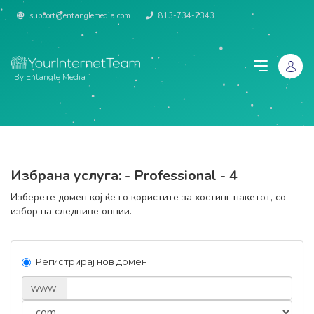
support@entanglemedia.com
813-734-7343
By Entangle Media
Избрана услуга: - Professional - 4
Изберете домен кој ќе го користите за хостинг пакетот, со
избор на следниве опции.
Регистрирај нов домен
www.