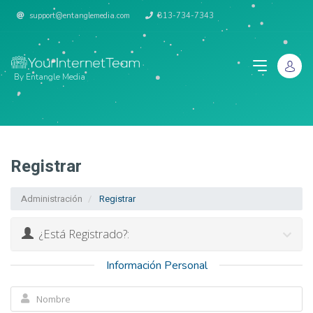
support@entanglemedia.com
813-734-7343
By Entangle Media
Registrar
Administración
Registrar
¿Está Registrado?:
Información Personal