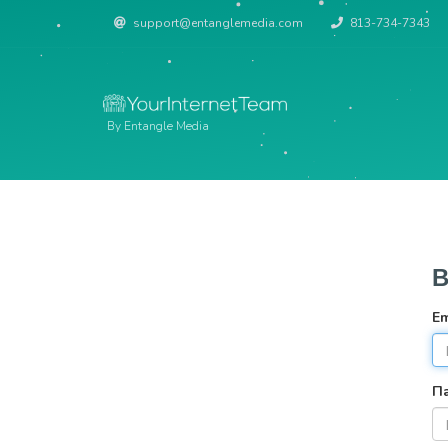
support@entanglemedia.com
813-734-7343
By Entangle Media
В
Em
П