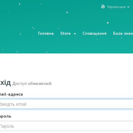
Українська
Головна
Store
Сповіщення
База зна
хід
Доступ обмежений
ail-адреса
ароль