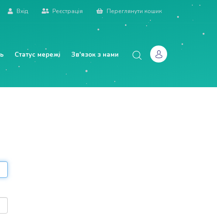
Вхід
Реєстрація
Переглянути кошик
нь
Статус мережі
Зв'язок з нами