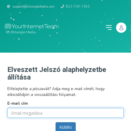
support@entanglemedia.com
813-734-7343
By Entangle Media
Elveszett Jelszó alaphelyzetbe
állítása
Elfelejtette a jelszavát? Adja meg e-mail címét, hogy
elkezdődjön a visszaállítási folyamat.
E-mail cím
Küldés